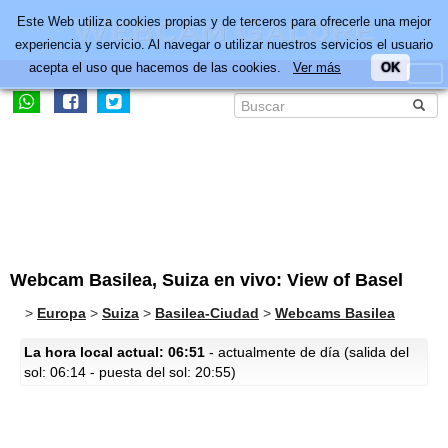
Este Web utiliza cookies propias y de terceros para ofrecerle una mejor
experiencia y servicio. Al navegar o utilizar nuestros servicios el usuario
acepta el uso que hacemos de las cookies.
Ver más
OK
Webcam Basilea, Suiza en vivo: View of Basel
>
Europa
>
Suiza
>
Basilea-Ciudad
>
Webcams Basilea
La hora local actual: 06:51
- actualmente de día (salida del
sol: 06:14 - puesta del sol: 20:55)