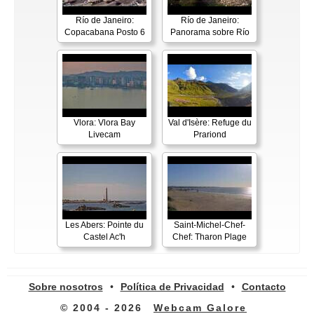
Río de Janeiro:
Río de Janeiro:
Copacabana Posto 6
Panorama sobre Río
Vlora: Vlora Bay
Val d'Isère: Refuge du
Livecam
Prariond
Les Abers: Pointe du
Saint-Michel-Chef-
Castel Ac'h
Chef: Tharon Plage
Sobre nosotros
•
Política de Privacidad
•
Contacto
© 2004 - 2026
Webcam Galore