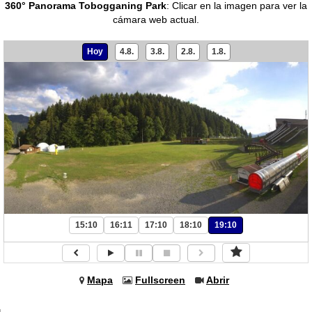
360° Panorama Tobogganing Park
:
Clicar en la imagen para ver la
cámara web actual.
Hoy
4.8.
3.8.
2.8.
1.8.
15:10
16:11
17:10
18:10
19:10
Mapa
Fullscreen
Abrir