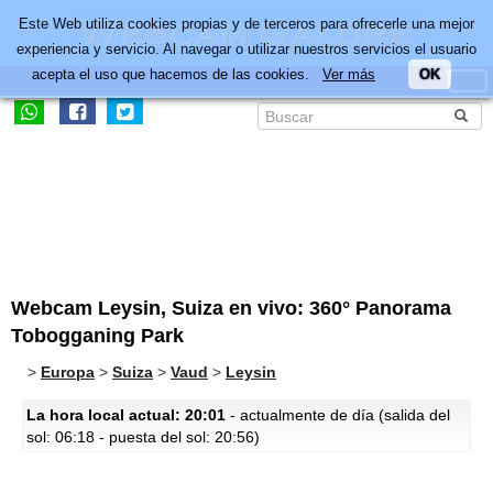
Este Web utiliza cookies propias y de terceros para ofrecerle una mejor
experiencia y servicio. Al navegar o utilizar nuestros servicios el usuario
acepta el uso que hacemos de las cookies.
Ver más
OK
Webcam Leysin, Suiza en vivo: 360° Panorama
Tobogganing Park
>
Europa
>
Suiza
>
Vaud
>
Leysin
La hora local actual: 20:01
- actualmente de día (salida del
sol: 06:18 - puesta del sol: 20:56)