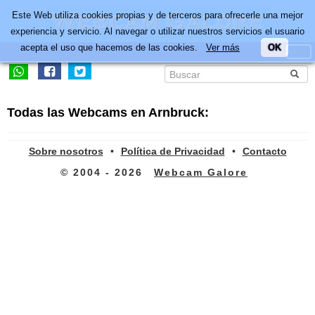
Este Web utiliza cookies propias y de terceros para ofrecerle una mejor
experiencia y servicio. Al navegar o utilizar nuestros servicios el usuario
acepta el uso que hacemos de las cookies.
Ver más
OK
Todas las Webcams en Arnbruck:
Sobre nosotros
•
Política de Privacidad
•
Contacto
© 2004 - 2026
Webcam Galore