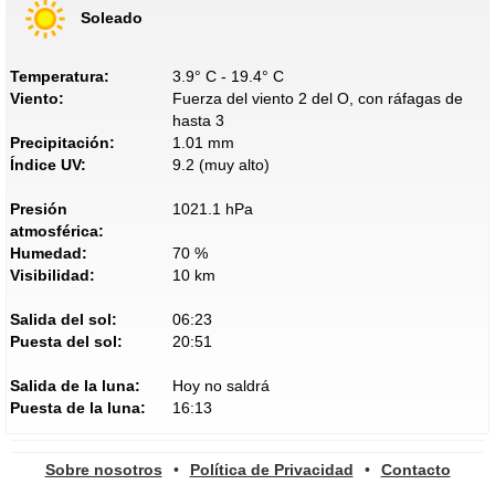
Soleado
Temperatura:
3.9° C - 19.4° C
Viento:
Fuerza del viento 2 del O, con ráfagas de
hasta 3
Precipitación:
1.01 mm
Índice UV:
9.2 (muy alto)
Presión
1021.1 hPa
atmosférica:
Humedad:
70 %
Visibilidad:
10 km
Salida del sol:
06:23
Puesta del sol:
20:51
Salida de la luna:
Hoy no saldrá
Puesta de la luna:
16:13
Sobre nosotros
•
Política de Privacidad
•
Contacto