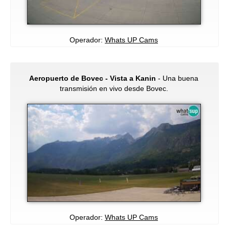
Operador:
Whats UP Cams
Aeropuerto de Bovec - Vista a Kanin
- Una buena
transmisión en vivo desde Bovec.
Operador:
Whats UP Cams