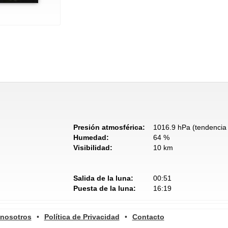
Presión atmosférica:
1016.9 hPa (tendencia 
Humedad:
64 %
Visibilidad:
10 km
Salida de la luna:
00:51
Puesta de la luna:
16:19
 nosotros
•
Política de Privacidad
•
Contacto