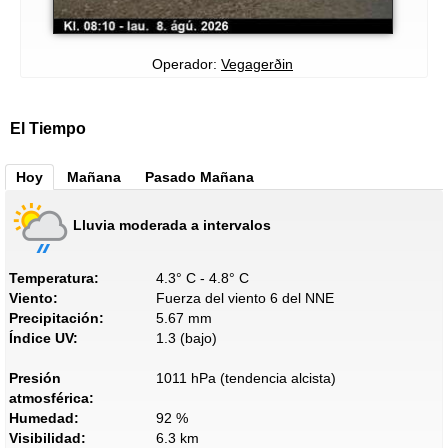
Operador:
Vegagerðin
El Tiempo
Hoy
Mañana
Pasado Mañana
Lluvia moderada a intervalos
Temperatura:
4.3° C - 4.8° C
Viento:
Fuerza del viento 6 del NNE
Precipitación:
5.67 mm
Índice UV:
1.3 (bajo)
Presión
1011 hPa (tendencia alcista)
atmosférica:
Humedad:
92 %
Visibilidad:
6.3 km