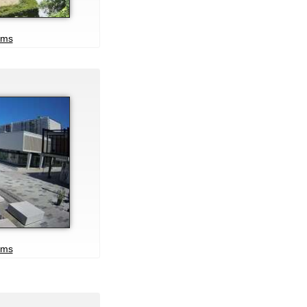
ams
ams