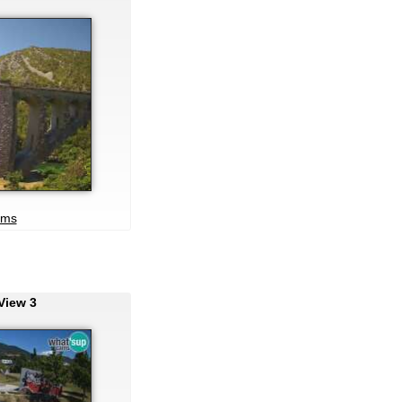
ams
View 3