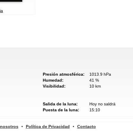
ia
Presión atmosférica:
1013.9 hPa
Humedad:
41 %
Visibilidad:
10 km
Salida de la luna:
Hoy no saldrá
Puesta de la luna:
15:10
 nosotros
•
Política de Privacidad
•
Contacto