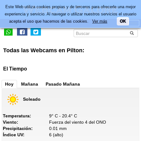
Este Web utiliza cookies propias y de terceros para ofrecerle una mejor
experiencia y servicio. Al navegar o utilizar nuestros servicios el usuario
acepta el uso que hacemos de las cookies.
Ver más
OK
Todas las Webcams en Pilton:
El Tiempo
Hoy
Mañana
Pasado Mañana
Soleado
Temperatura:
9° C - 20.4° C
Viento:
Fuerza del viento 4 del ONO
Precipitación:
0.01 mm
Índice UV:
6 (alto)