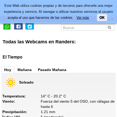
Este Web utiliza cookies propias y de terceros para ofrecerle una mejor
experiencia y servicio. Al navegar o utilizar nuestros servicios el usuario
acepta el uso que hacemos de las cookies.
Ver más
OK
Todas las Webcams en Randers:
El Tiempo
Hoy
Mañana
Pasado Mañana
Soleado
Temperatura:
14° C - 20.2° C
Viento:
Fuerza del viento 5 del OSO, con ráfagas de
hasta 6
Precipitación:
1.21 mm