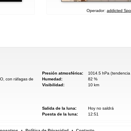
Operador:
addicted Spo
Presión atmosférica:
1014.5 hPa (tendencia 
NO, con ráfagas de
Humedad:
82 %
Visibilidad:
10 km
Salida de la luna:
Hoy no saldrá
Puesta de la luna:
12:51
 nosotros
•
Política de Privacidad
•
Contacto