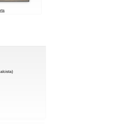
rts
alcista)