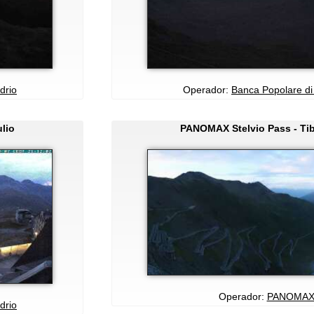
drio
Operador:
Banca Popolare di
ulio
PANOMAX Stelvio Pass - Tib
Operador:
PANOMA
drio