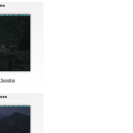
ano
 Sondrio
asse