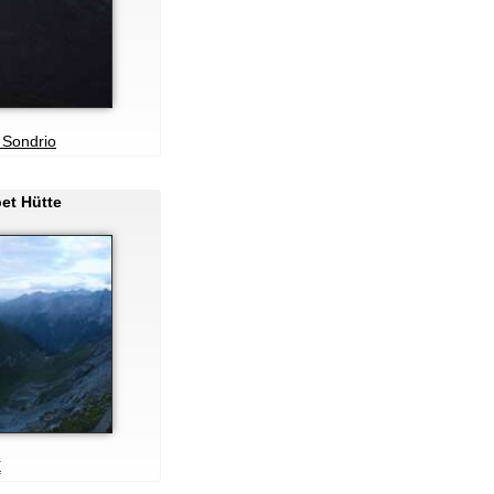
 Sondrio
et Hütte
X