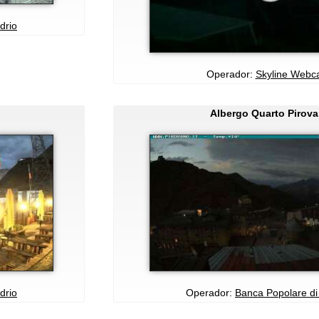
drio
Operador:
Skyline Web
Albergo Quarto Pirov
drio
Operador:
Banca Popolare di