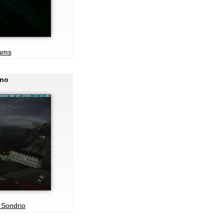
cams
ano
 Sondrio