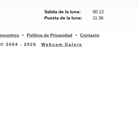
Salida de la luna:
00:12
Puesta de la luna:
11:36
 nosotros
•
Política de Privacidad
•
Contacto
© 2004 - 2026
Webcam Galore