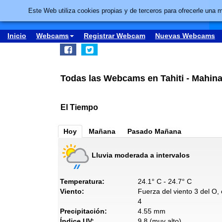
Este Web utiliza cookies propias y de terceros para ofrecerle una 
Inicio
Webcams
Registrar Webcam
Nuevas Webcams
Todas las Webcams en Tahiti - Mahina
El Tiempo
Hoy
Mañana
Pasado Mañana
Lluvia moderada a intervalos
Temperatura:
24.1° C - 24.7° C
Viento:
Fuerza del viento 3 del O,
4
Precipitación:
4.55 mm
Índice UV:
9.8 (muy alto)