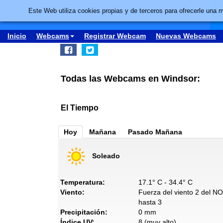
Este Web utiliza cookies propias y de terceros para ofrecerle una 
Inicio
Webcams
Registrar Webcam
Nuevas Webcams
Todas las Webcams en Windsor:
El Tiempo
Hoy
Mañana
Pasado Mañana
Soleado
Temperatura:
17.1° C - 34.4° C
Viento:
Fuerza del viento 2 del NO
hasta 3
Precipitación:
0 mm
Índice UV:
8 (muy alto)