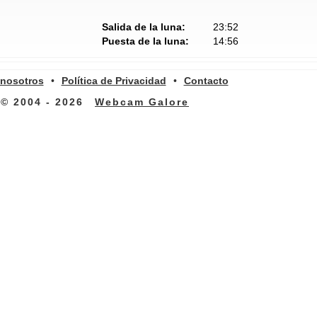
Salida de la luna:
23:52
Puesta de la luna:
14:56
 nosotros
•
Política de Privacidad
•
Contacto
© 2004 - 2026
Webcam Galore