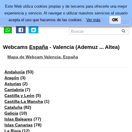
Este Web utiliza cookies propias y de terceros para ofrecerle una mejor
experiencia y servicio. Al navegar o utilizar nuestros servicios el usuario
acepta el uso que hacemos de las cookies.
Ver más
OK
Webcams
España
- Valencia (Ademuz ... Altea)
Mapa de Webcam Valencia, España
Andalucía
(53)
Aragón
(3)
Asturias
(2)
Cantabria
(7)
Castilla y León
(5)
Castilla-La Mancha
(1)
Cataluña
(82)
Galicia
(10)
Islas Baleares
(77)
Islas Canarias
(78)
La Rioja
(12)