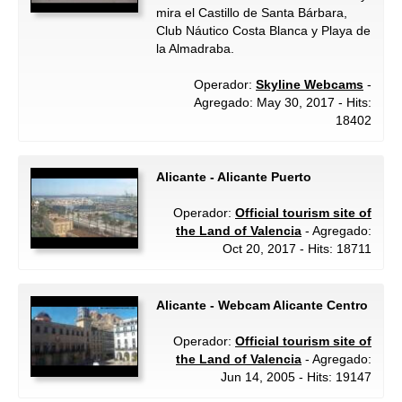
mira el Castillo de Santa Bárbara,
Club Náutico Costa Blanca y Playa de
la Almadraba.
Operador:
Skyline Webcams
-
Agregado: May 30, 2017 - Hits:
18402
Alicante - Alicante Puerto
Operador:
Official tourism site of
the Land of Valencia
- Agregado:
Oct 20, 2017 - Hits: 18711
Alicante - Webcam Alicante Centro
Operador:
Official tourism site of
the Land of Valencia
- Agregado:
Jun 14, 2005 - Hits: 19147