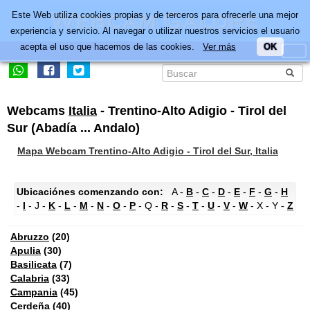
Este Web utiliza cookies propias y de terceros para ofrecerle una mejor
experiencia y servicio. Al navegar o utilizar nuestros servicios el usuario
acepta el uso que hacemos de las cookies.
Ver más
OK
Webcams
Italia
- Trentino-Alto Adigio - Tirol del
Sur (Abadía ... Andalo)
Mapa Webcam Trentino-Alto Adigio - Tirol del Sur, Italia
Ubicaciónes comenzando con:
A -
B
-
C
-
D
-
E
-
F
-
G
-
H
-
I
- J -
K
-
L
-
M
-
N
-
O
-
P
- Q -
R
-
S
-
T
-
U
-
V
-
W
- X - Y -
Z
Abruzzo
(20)
Apulia
(30)
Basilicata
(7)
Calabria
(33)
Campania
(45)
Cerdeña
(40)