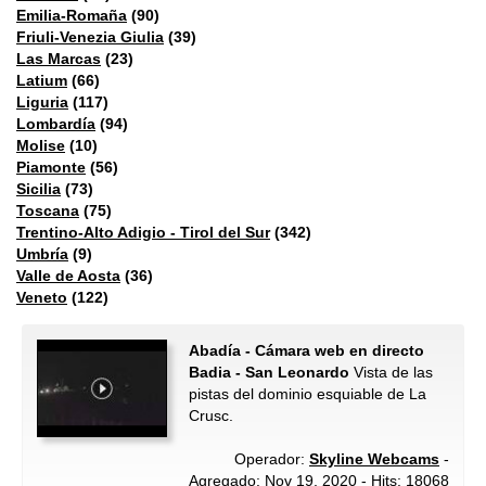
Emilia-Romaña
(90)
Friuli-Venezia Giulia
(39)
Las Marcas
(23)
Latium
(66)
Liguria
(117)
Lombardía
(94)
Molise
(10)
Piamonte
(56)
Sicilia
(73)
Toscana
(75)
Trentino-Alto Adigio - Tirol del Sur
(342)
Umbría
(9)
Valle de Aosta
(36)
Veneto
(122)
Abadía - Cámara web en directo
Badia - San Leonardo
Vista de las
pistas del dominio esquiable de La
Crusc.
Operador:
Skyline Webcams
-
Agregado: Nov 19, 2020 - Hits: 18068