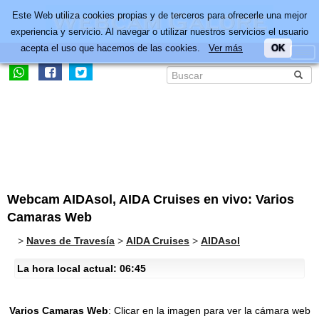
Este Web utiliza cookies propias y de terceros para ofrecerle una mejor
experiencia y servicio. Al navegar o utilizar nuestros servicios el usuario
acepta el uso que hacemos de las cookies.
Ver más
OK
Webcam AIDAsol, AIDA Cruises en vivo: Varios
Camaras Web
>
Naves de Travesía
>
AIDA Cruises
>
AIDAsol
La hora local actual: 06:45
Varios Camaras Web
:
Clicar en la imagen para ver la cámara web