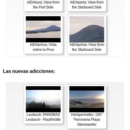
AIDAluna: View from
AIDAperla: View from
the Port Side
the Starboard Side
AIDAprima: Vista
AIDAprima: View from
sobre la Proa
the Starboard Side
Las nuevas adicciones:
Leutasch: PANOMAX
Heiligenhafen: 180°
Leutasch - Rauthhütte
Panorama Playa
Steinwarder