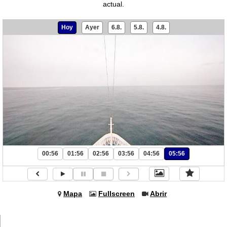
actual.
Hoy
Ayer
6.8.
5.8.
4.8.
00:56
01:56
02:56
03:56
04:56
05:56
Mapa
Fullscreen
Abrir