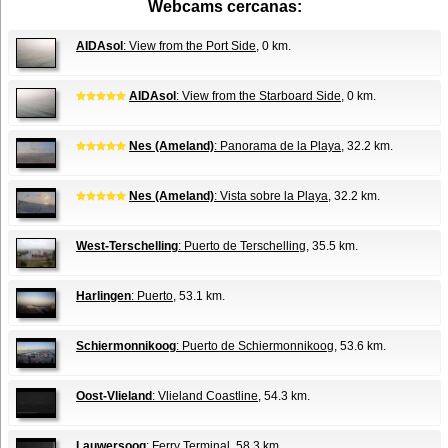
Webcams cercanas:
AIDAsol
: View from the Port Side
, 0 km.
AIDAsol
: View from the Starboard Side
, 0 km.
Nes (Ameland)
: Panorama de la Playa
, 32.2 km.
Nes (Ameland)
: Vista sobre la Playa
, 32.2 km.
West-Terschelling
: Puerto de Terschelling
, 35.5 km.
Harlingen
: Puerto
, 53.1 km.
Schiermonnikoog
: Puerto de Schiermonnikoog
, 53.6 km.
Oost-Vlieland
: Vlieland Coastline
, 54.3 km.
Lauwersoog
: Ferry Terminal
, 58.3 km.