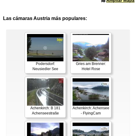
Ampliar Mapa
Las cámaras Austria más populares:
Podersdorf:
Gries am Brenner:
Neusiedler See
Hotel Rose
Achenkirch: B 181
Achenkirch: Achensee
Achenseestraße
- FlyingCam