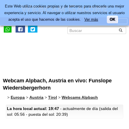
Este Web utiliza cookies propias y de terceros para ofrecerle una mejor
experiencia y servicio. Al navegar o utilizar nuestros servicios el usuario
acepta el uso que hacemos de las cookies.
Ver más
OK
Webcam Alpbach, Austria en vivo: Funslope
Wiedersbergerhorn
>
Europa
>
Austria
>
Tirol
>
Webcams Alpbach
La hora local actual: 19:47
- actualmente de día (salida del
sol: 05:56 - puesta del sol: 20:39)