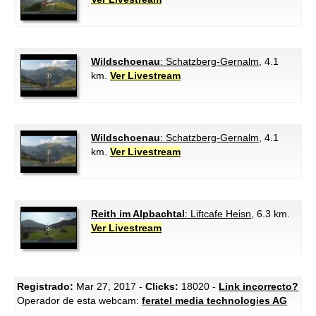
Wildschoenau
: Schatzberg-Gernalm
, 4.1
km.
Ver Livestream
Wildschoenau
: Schatzberg-Gernalm
, 4.1
km.
Ver Livestream
Reith im Alpbachtal
: Liftcafe Heisn
, 6.3 km.
Ver Livestream
Registrado:
Mar 27, 2017 -
Clicks:
18020 -
Link incorrecto?
Operador de esta webcam:
feratel media technologies AG