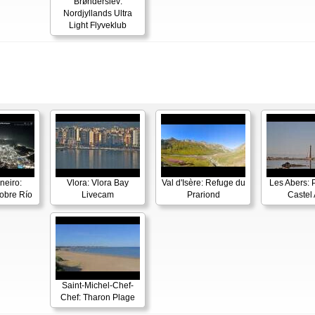
Brønderslev:
Nordjyllands Ultra
Light Flyveklub
neiro:
Vlora: Vlora Bay
Val d'Isère: Refuge du
Les Abers: 
obre Río
Livecam
Prariond
Castel 
Saint-Michel-Chef-
Chef: Tharon Plage