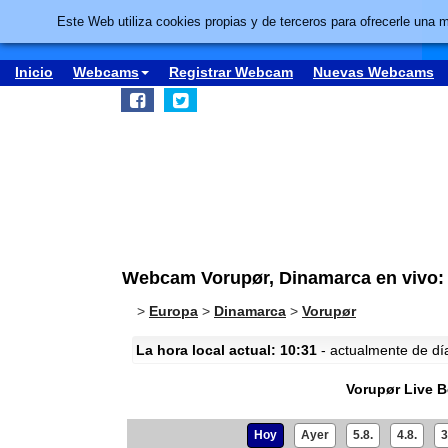
Este Web utiliza cookies propias y de terceros para ofrecerle una 
Inicio
Webcams
Registrar Webcam
Nuevas Webcams
Webcam Vorupør, Dinamarca en vivo:
>
Europa
>
Dinamarca
>
Vorupør
La hora local actual: 10:31
- actualmente de día 
Vorupør Live 
Hoy
Ayer
5.8.
4.8.
3