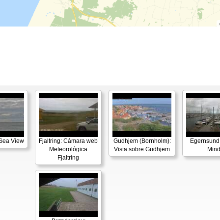
 Sea View
Fjaltring: Cámara web
Gudhjem (Bornholm):
Egernsund
Meteorológica
Vista sobre Gudhjem
Min
Fjaltring