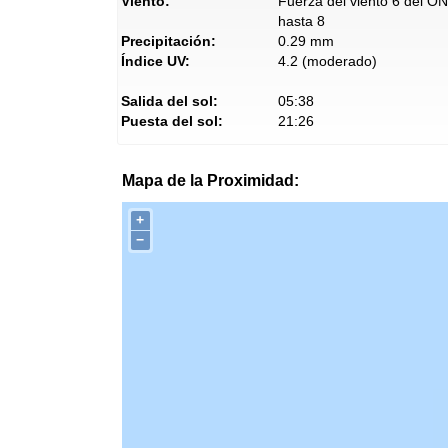
Viento:
Fuerza del viento 6 del O
hasta 8
Precipitación:
0.29 mm
Índice UV:
4.2 (moderado)
Salida del sol:
05:38
Puesta del sol:
21:26
Mapa de la Proximidad:
+
−