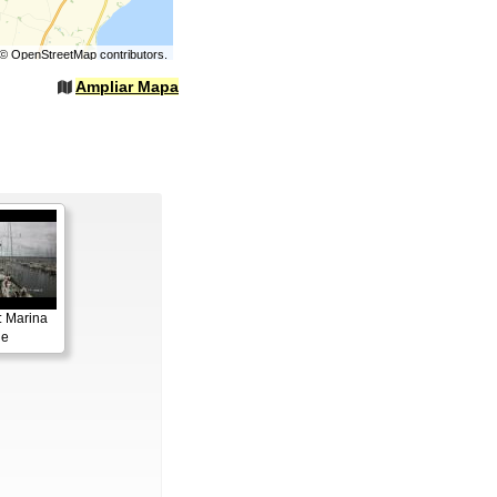
©
OpenStreetMap
contributors.
Ampliar Mapa
: Marina
de