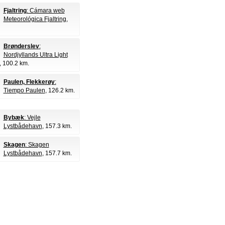
Fjaltring
: Cámara web
Meteorológica Fjaltring
,
Brønderslev
:
Nordjyllands Ultra Light
, 100.2 km.
Paulen, Flekkerøy
:
Tiempo Paulen
, 126.2 km.
Bybæk
: Vejle
Lystbådehavn
, 157.3 km.
Skagen
: Skagen
Lystbådehavn
, 157.7 km.