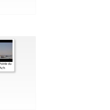
Pointe du
Ac'h