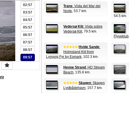
02:57
Trans
: Vista del Mar del
Norte
, 53.7 km.
03:57
54.5 km.
04:57
Vedersø Klit
: Vista sobre
05:57
Vedersø Klit
, 79.5 km.
06:57
Flyveklub
07:57
Hvide Sande
:
08:57
Holmsland Klit from
Lyngvig Fyr by Esmark
, 102.3 km.
09:57
Henne Strand
: HD Stream
Beach
, 135.6 km.
rir
Skagen
: Skagen
Lystbådehavn
, 157.7 km.