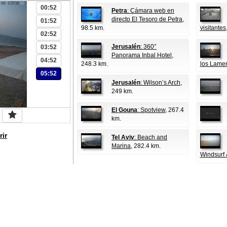
00:52
Petra
: Cámara web en
directo El Tesoro de Petra
,
01:52
98.5 km.
visitantes
02:52
Jerusalén
: 360°
03:52
Panorama Inbal Hotel
,
04:52
248.3 km.
los Lame
05:52
Jerusalén
: Wilson’s Arch
,
249 km.
El Gouna
: Spotview
, 267.4
km.
rir
Tel Aviv
: Beach and
Marina
, 282.4 km.
Windsurf 