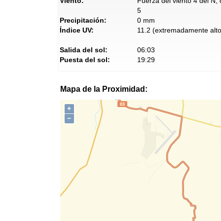
Viento:
Fuerza del viento 4 del N,
5
Precipitación:
0 mm
Índice UV:
11.2 (extremadamente alto
Salida del sol:
06:03
Puesta del sol:
19:29
Mapa de la Proximidad:
+
−