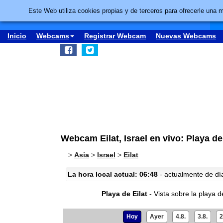
Este Web utiliza cookies propias y de terceros para ofrecerle una 
Inicio
Webcams
Registrar Webcam
Nuevas Webcams
Webcam Eilat, Israel en vivo: Playa de
>
Asia
>
Israel
>
Eilat
La hora local actual: 06:48
- actualmente de día 
Playa de Eilat
- Vista sobre la playa de
Hoy
Ayer
4.8.
3.8.
2