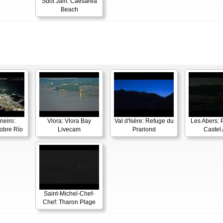
Sdot Jam: Caesarea
Beach
neiro:
Vlora: Vlora Bay
Val d'Isère: Refuge du
Les Abers: 
obre Río
Livecam
Prariond
Castel 
Saint-Michel-Chef-
Chef: Tharon Plage