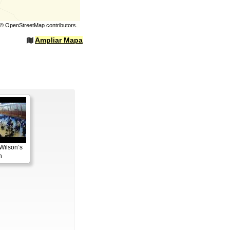
©
OpenStreetMap
contributors.
Ampliar Mapa
Wilson’s
h