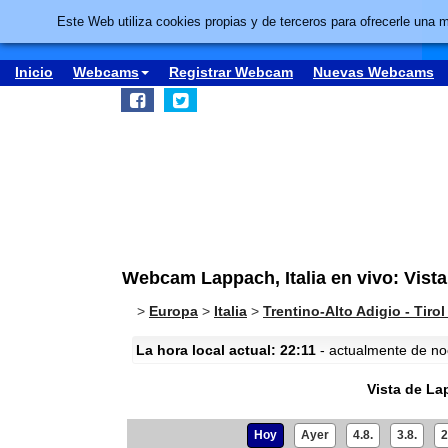
Este Web utiliza cookies propias y de terceros para ofrecerle una 
Inicio
Webcams
Registrar Webcam
Nuevas Webcams
Webcam Lappach, Italia en vivo: Vist
>
Europa
>
Italia
>
Trentino-Alto Adigio - Tirol
La hora local actual: 22:11
- actualmente de noc
Vista de L
Hoy
Ayer
4.8.
3.8.
2