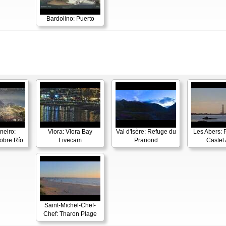
Bardolino: Puerto
neiro:
Vlora: Vlora Bay
Val d'Isère: Refuge du
Les Abers: 
obre Río
Livecam
Prariond
Castel 
Saint-Michel-Chef-
Chef: Tharon Plage