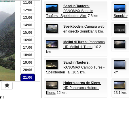
11:06
Sand in Taufers
:
12:06
PANOMAX Sand in
Taufers - Speikboden Alm
, 7.8 km.
Sonnklar
,
13:06
14:06
Speikboden
: Cámara web
en directo Sonnklar
, 8 km.
15:06
16:06
Molini di Tures
: Panorama
HD Molini di Tures
, 10.2
17:06
km.
18:06
19:06
Sand in Taufers
:
PANOMAX Campo Tures -
20:06
Speikboden Tal
, 10.5 km.
km.
21:06
Hofern cerca de Kiens
:
HD Panorama Hofern -
Kiens
, 12 km.
13.1 km.
rir