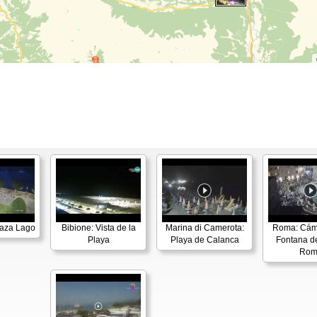
laza Lago
Bibione: Vista de la
Marina di Camerota:
Roma: Cám
Playa
Playa de Calanca
Fontana de
Rom