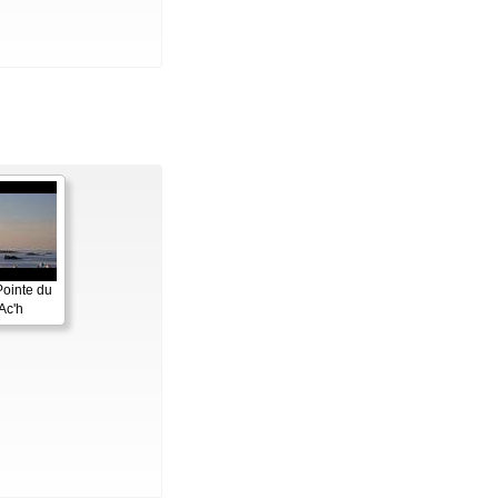
Pointe du
Ac'h