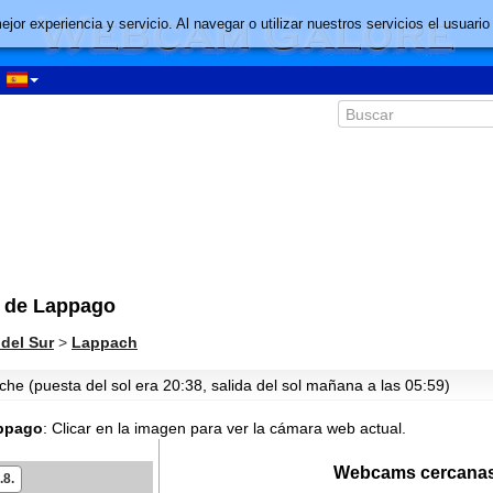
mejor experiencia y servicio. Al navegar o utilizar nuestros servicios el usu
a de Lappago
05:06
 del Sur
>
Lappach
06:06
he (puesta del sol era 20:38, salida del sol mañana a las 05:59)
07:06
08:06
appago
:
Clicar en la imagen para ver la cámara web actual.
09:06
Webcams cercanas
10:06
.8.