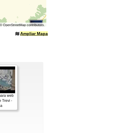
©
OpenStreetMap
contributors.
Ampliar Mapa
ara web
 Trevi -
a