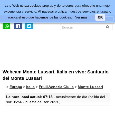
Este Web utiliza cookies propias y de terceros para ofrecerle una mejor
experiencia y servicio. Al navegar o utilizar nuestros servicios el usuario
acepta el uso que hacemos de las cookies.
Ver más
OK
Webcam Monte Lussari, Italia en vivo: Santuario
del Monte Lussari
>
Europa
>
Italia
>
Friuli-Venezia Giulia
>
Monte Lussari
La hora local actual: 07:18
- actualmente de día (salida del
sol: 05:56 - puesta del sol: 20:26)