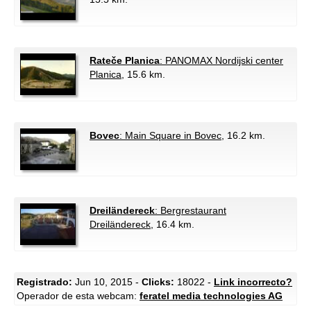
Rateče Planica
: PANOMAX Nordijski center
Planica
, 15.6 km.
Bovec
: Main Square in Bovec
, 16.2 km.
Dreiländereck
: Bergrestaurant
Dreiländereck
, 16.4 km.
Registrado:
Jun 10, 2015 -
Clicks:
18022 -
Link incorrecto?
Operador de esta webcam:
feratel media technologies AG