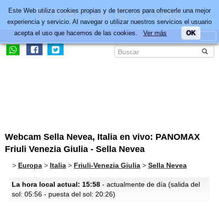
Este Web utiliza cookies propias y de terceros para ofrecerle una mejor
experiencia y servicio. Al navegar o utilizar nuestros servicios el usuario
acepta el uso que hacemos de las cookies.
Ver más
OK
Webcam Sella Nevea, Italia en vivo: PANOMAX
Friuli Venezia Giulia - Sella Nevea
>
Europa
>
Italia
>
Friuli-Venezia Giulia
>
Sella Nevea
La hora local actual: 15:58
- actualmente de día (salida del
sol: 05:56 - puesta del sol: 20:26)