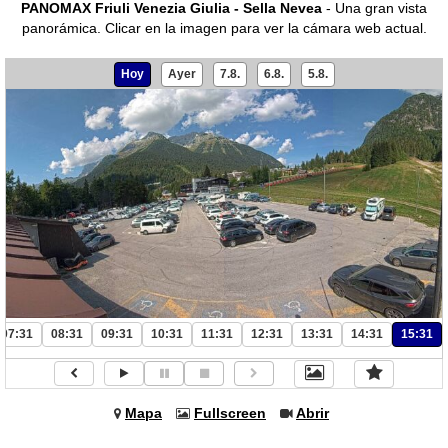
PANOMAX Friuli Venezia Giulia - Sella Nevea
- Una gran vista
panorámica.
Clicar en la imagen para ver la cámara web actual.
Hoy
Ayer
7.8.
6.8.
5.8.
07:31
08:31
09:31
10:31
11:31
12:31
13:31
14:31
15:31
Mapa
Fullscreen
Abrir