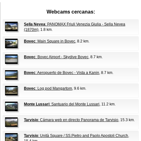
Webcams cercanas:
Sella Nevea
: PANOMAX Friuli Venezia Giulia - Sella Nevea
(1870m)
, 1.8 km.
Bovec
: Main Square in Bovec
, 8.2 km.
Bovec
: Bovec Airport - Skydive Bovec
, 8.7 km.
Bovec
: Aeropuerto de Bovec - Vista a Kanin
, 8.7 km.
Bovec
: Log pod Mangartom
, 9.6 km.
Monte Lussari
: Santuario del Monte Lussari
, 11.2 km.
Tarvisio
: Cámara web en directo Panorama de Tarvisio
, 15.3 km.
Tarvisio
: Unità Square / SS.Pietro and Paolo Apostoli Church
,
15.4 km.