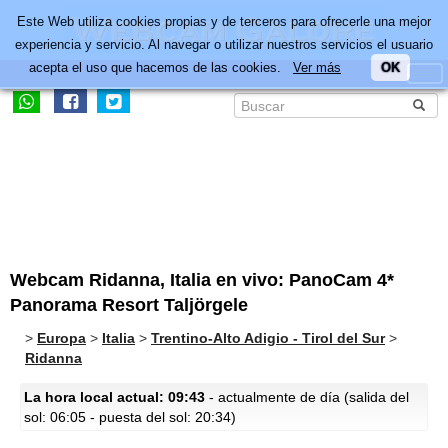
Este Web utiliza cookies propias y de terceros para ofrecerle una mejor
experiencia y servicio. Al navegar o utilizar nuestros servicios el usuario
acepta el uso que hacemos de las cookies.
Ver más
OK
Webcam Ridanna, Italia en vivo: PanoCam 4*
Panorama Resort Taljörgele
>
Europa
>
Italia
>
Trentino-Alto Adigio - Tirol del Sur
>
Ridanna
La hora local actual: 09:43
- actualmente de día (salida del
sol: 06:05 - puesta del sol: 20:34)