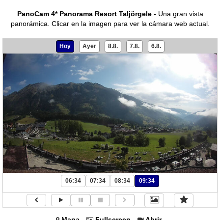
PanoCam 4* Panorama Resort Taljörgele
- Una gran vista
panorámica.
Clicar en la imagen para ver la cámara web actual.
Hoy
Ayer
8.8.
7.8.
6.8.
06:34
07:34
08:34
09:34
Mapa
Fullscreen
Abrir