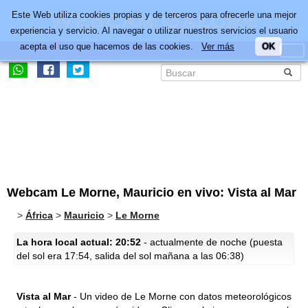
Este Web utiliza cookies propias y de terceros para ofrecerle una mejor
experiencia y servicio. Al navegar o utilizar nuestros servicios el usuario
acepta el uso que hacemos de las cookies.
Ver más
OK
Webcam Le Morne, Mauricio en vivo: Vista al Mar
>
África
>
Mauricio
>
Le Morne
La hora local actual: 20:52
- actualmente de noche (puesta
del sol era 17:54, salida del sol mañana a las 06:38)
Vista al Mar
- Un video de Le Morne con datos meteorológicos