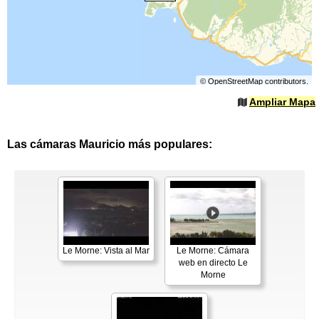
©
OpenStreetMap
contributors.
Ampliar Mapa
Las cámaras Mauricio más populares:
Le Morne: Vista al Mar
Le Morne: Cámara
web en directo Le
Morne