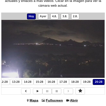
actuales y enlaces a más videos.
Clicar en la imagen para ver la
cámara web actual.
Hoy
Ayer
4.8.
3.8.
2.8.
12:28
13:28
14:28
15:28
16:28
17:28
18:28
19:28
20:28
Mapa
Fullscreen
Abrir