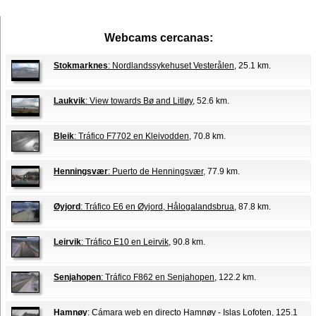
Webcams cercanas:
Stokmarknes
: Nordlandssykehuset Vesterålen
, 25.1 km.
Laukvik
: View towards Bø and Litløy
, 52.6 km.
Bleik
: Tráfico F7702 en Kleivodden
, 70.8 km.
Henningsvær
: Puerto de Henningsvær
, 77.9 km.
Øyjord
: Tráfico E6 en Øyjord, Hålogalandsbrua
, 87.8 km.
Leirvik
: Tráfico E10 en Leirvik
, 90.8 km.
Senjahopen
: Tráfico F862 en Senjahopen
, 122.2 km.
Hamnøy
: Cámara web en directo Hamnøy - Islas Lofoten
, 125.1