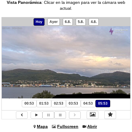
Vista Panorámica
:
Clicar en la imagen para ver la cámara web
actual.
Hoy
Ayer
6.8.
5.8.
4.8.
00:53
01:53
02:53
03:53
04:53
05:53
Mapa
Fullscreen
Abrir