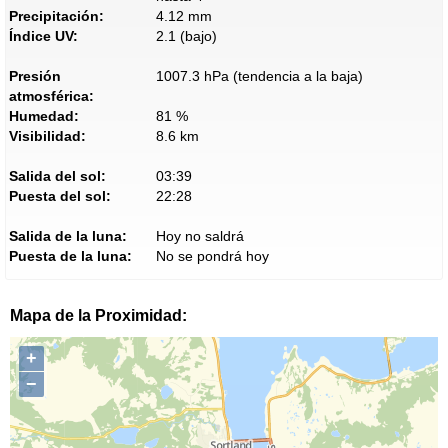
Precipitación:
4.12 mm
Índice UV:
2.1 (bajo)
Presión
1007.3 hPa (tendencia a la baja)
atmosférica:
Humedad:
81 %
Visibilidad:
8.6 km
Salida del sol:
03:39
Puesta del sol:
22:28
Salida de la luna:
Hoy no saldrá
Puesta de la luna:
No se pondrá hoy
Mapa de la Proximidad:
+
−