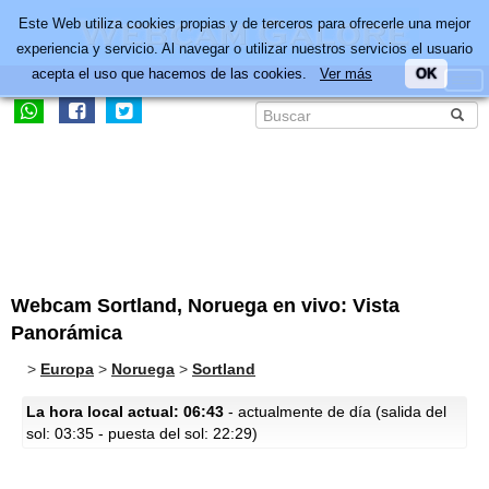
Este Web utiliza cookies propias y de terceros para ofrecerle una mejor
experiencia y servicio. Al navegar o utilizar nuestros servicios el usuario
acepta el uso que hacemos de las cookies.
Ver más
OK
Webcam Sortland, Noruega en vivo: Vista
Panorámica
>
Europa
>
Noruega
>
Sortland
La hora local actual: 06:43
- actualmente de día (salida del
sol: 03:35 - puesta del sol: 22:29)