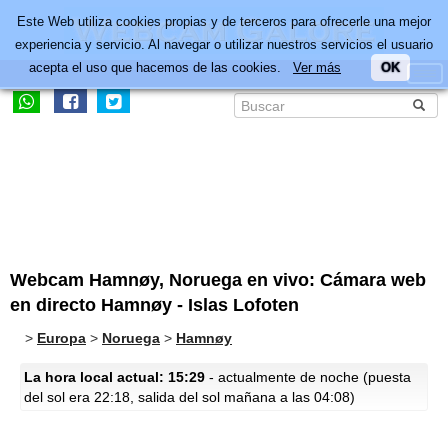
Este Web utiliza cookies propias y de terceros para ofrecerle una mejor
experiencia y servicio. Al navegar o utilizar nuestros servicios el usuario
acepta el uso que hacemos de las cookies.
Ver más
OK
Webcam Hamnøy, Noruega en vivo: Cámara web
en directo Hamnøy - Islas Lofoten
>
Europa
>
Noruega
>
Hamnøy
La hora local actual: 15:29
- actualmente de noche (puesta
del sol era 22:18, salida del sol mañana a las 04:08)