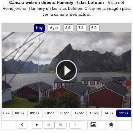
Cámara web en directo Hamnøy - Islas Lofoten
- Vista del
Reinefjord en Hamnøy en las islas Lofoten.
Clicar en la imagen para
ver la cámara web actual.
Hoy
Ayer
8.8.
7.8.
6.8.
07:27
08:27
09:27
10:27
11:27
12:27
13:27
14:27
15:27