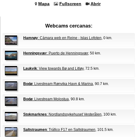
Mapa
Fullscreen
Abrir
Webcams cercanas:
Hamnøy
: Cámara web en Reine - Islas Lofoten
, 0 km.
Henningsvær
: Puerto de Henningsvær
, 50 km.
Laukvik
: View towards Bø and Litløy
, 72.5 km.
Bodø
: Livestream Rønvika Havn & Marina
, 90.7 km.
Bodø
: Livestream Molostua
, 90.8 km.
Stokmarknes
: Nordlandssykehuset Vesterålen
, 100 km.
Saltstraumen
: Tráfico F17 en Saltstraumen
, 101.5 km.