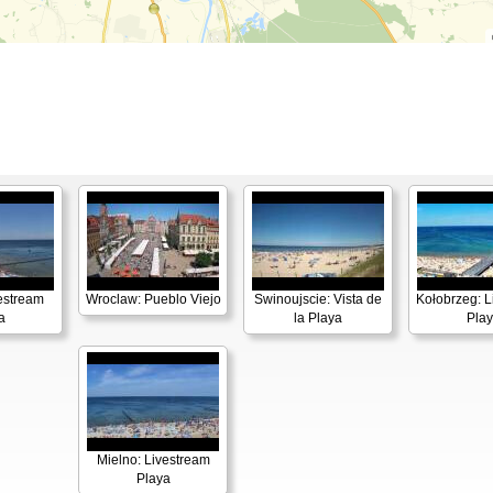
estream
Wroclaw: Pueblo Viejo
Swinoujscie: Vista de
Kołobrzeg: L
a
la Playa
Pla
Mielno: Livestream
Playa