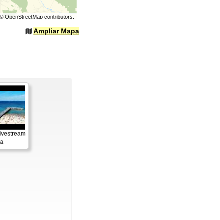
©
OpenStreetMap
contributors.
Ampliar Mapa
ivestream
ya