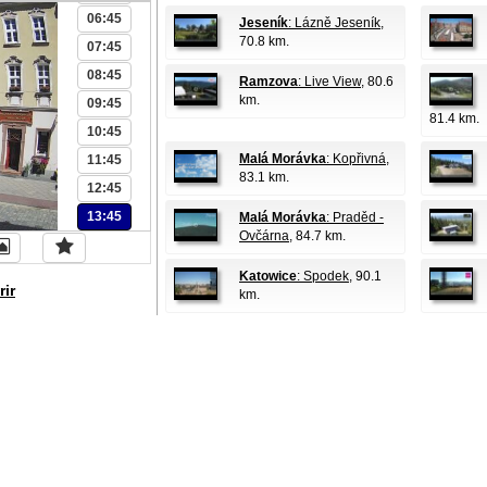
06:45
Jeseník
: Lázně Jeseník
,
70.8 km.
07:45
08:45
Ramzova
: Live View
, 80.6
km.
09:45
81.4 km.
10:45
Malá Morávka
: Kopřivná
,
11:45
83.1 km.
12:45
13:45
Malá Morávka
: Praděd -
Ovčárna
, 84.7 km.
Katowice
: Spodek
, 90.1
rir
km.