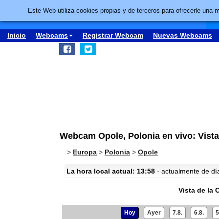
Este Web utiliza cookies propias y de terceros para ofrecerle una 
Inicio
Webcams
Registrar Webcam
Nuevas Webcams
Webcam Opole, Polonia en vivo: Vista
>
Europa
>
Polonia
>
Opole
La hora local actual: 13:58
- actualmente de día 
Vista de la 
Hoy
Ayer
7.8.
6.8.
5