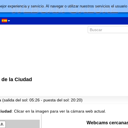
mejor experiencia y servicio. Al navegar o utilizar nuestros servicios el usu
 de la Ciudad
00:45
01:45
(salida del sol: 05:26 - puesta del sol: 20:20)
02:45
03:45
Ciudad
:
Clicar en la imagen para ver la cámara web actual.
04:45
Webcams cercanas
.8.
05:45