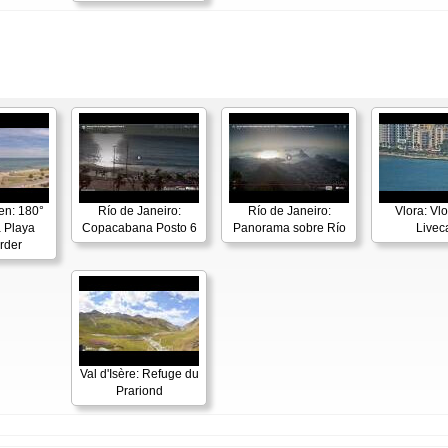
en: 180°
Río de Janeiro:
Río de Janeiro:
Vlora: Vl
 Playa
Copacabana Posto 6
Panorama sobre Río
Live
rder
Val d'Isère: Refuge du
Prariond