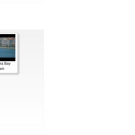
ora Bay
cam