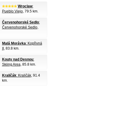
Wroclaw
:
Pueblo Viejo
, 79.5 km.
Červenohorské Sedlo
:
Červenohorské Sedlo
,
Malá Morávka
: Kopřivná
II
, 83.8 km.
Kouty nad Desnou
:
Skiing Area
, 85.8 km.
Kraličák
: Kraličák
, 91.4
km.