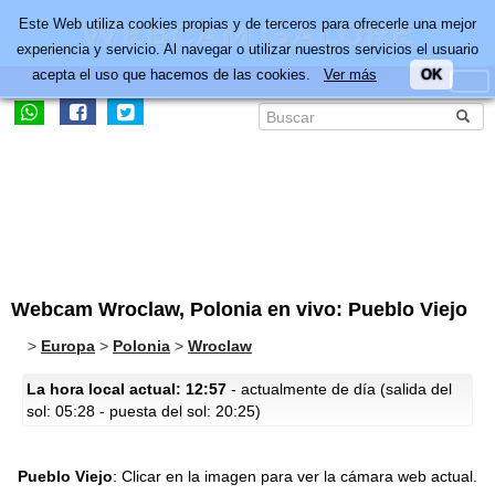
Este Web utiliza cookies propias y de terceros para ofrecerle una mejor
experiencia y servicio. Al navegar o utilizar nuestros servicios el usuario
acepta el uso que hacemos de las cookies.
Ver más
OK
Webcam Wroclaw, Polonia en vivo: Pueblo Viejo
>
Europa
>
Polonia
>
Wroclaw
La hora local actual: 12:57
- actualmente de día (salida del
sol: 05:28 - puesta del sol: 20:25)
Pueblo Viejo
:
Clicar en la imagen para ver la cámara web actual.