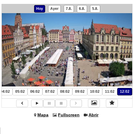
Hoy
Ayer
7.8.
6.8.
5.8.
04:02
05:02
06:02
07:02
08:02
09:02
10:02
11:02
12:02
Mapa
Fullscreen
Abrir