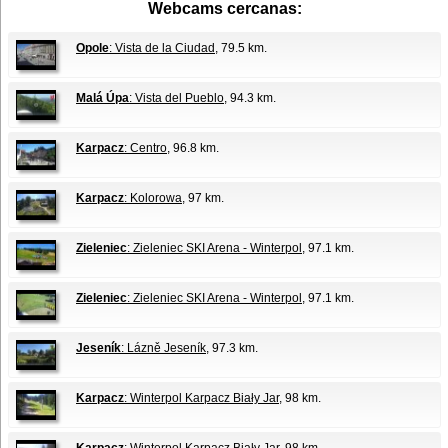
Webcams cercanas:
Opole
: Vista de la Ciudad
, 79.5 km.
Malá Úpa
: Vista del Pueblo
, 94.3 km.
Karpacz
: Centro
, 96.8 km.
Karpacz
: Kolorowa
, 97 km.
Zieleniec
: Zieleniec SKI Arena - Winterpol
, 97.1 km.
Zieleniec
: Zieleniec SKI Arena - Winterpol
, 97.1 km.
Jeseník
: Lázně Jeseník
, 97.3 km.
Karpacz
: Winterpol Karpacz Biały Jar
, 98 km.