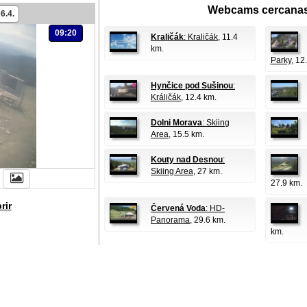
Webcams cercanas
6.4.
09:20
Kraličák
: Kraličák
, 11.4
km.
Parky
, 12
Hynčice pod Sušinou
:
Králičák
, 12.4 km.
Dolni Morava
: Skiing
Area
, 15.5 km.
Kouty nad Desnou
:
Skiing Area
, 27 km.
27.9 km.
rir
Červená Voda
: HD-
Panorama
, 29.6 km.
km.