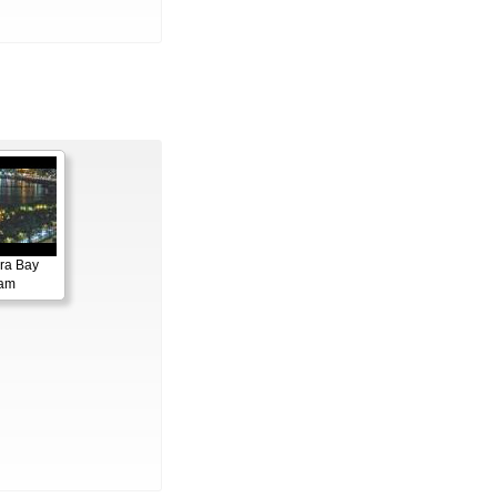
ora Bay
cam