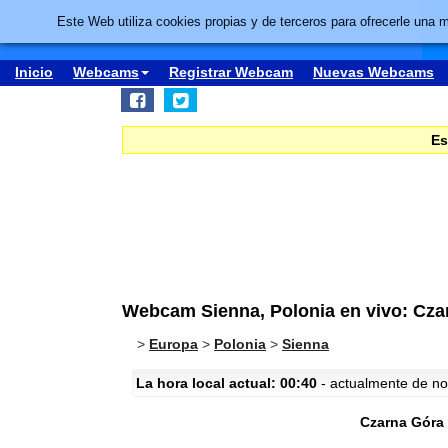
Este Web utiliza cookies propias y de terceros para ofrecerle una 
Inicio
Webcams
Registrar Webcam
Nuevas Webcams
Es
Webcam Sienna, Polonia en vivo: Cza
>
Europa
>
Polonia
>
Sienna
La hora local actual: 00:40
- actualmente de noc
Czarna Góra