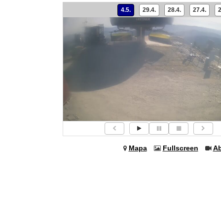
4.5.
29.4.
28.4.
27.4.
2
Mapa
Fullscreen
Ab