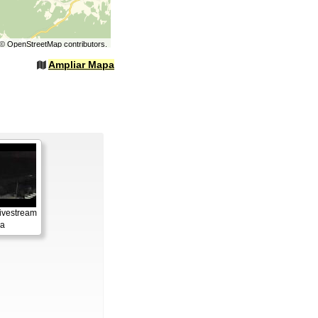
©
OpenStreetMap
contributors.
Ampliar Mapa
ivestream
ya