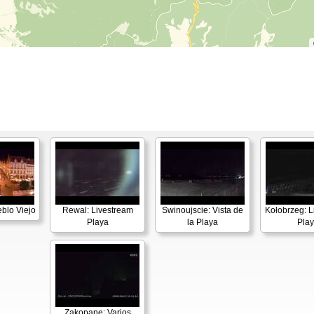
blo Viejo
Rewal: Livestream
Swinoujscie: Vista de
Kołobrzeg: L
Playa
la Playa
Pla
Zakopane: Varios