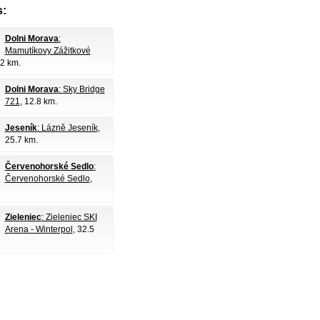
:
Dolni Morava
:
Mamutíkovy Zážitkové
.2 km.
Dolni Morava
: Sky Bridge
721
, 12.8 km.
Jeseník
: Lázně Jeseník
,
25.7 km.
Červenohorské Sedlo
:
Červenohorské Sedlo
,
Zieleniec
: Zieleniec SKI
Arena - Winterpol
, 32.5