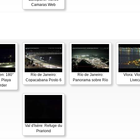
Camaras Web
en: 180°
Río de Janeiro:
Río de Janeiro:
Vlora: Vl
 Playa
Copacabana Posto 6
Panorama sobre Río
Live
rder
Val d'Isère: Refuge du
Prariond