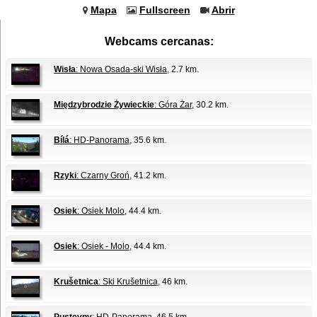
Mapa
Fullscreen
Abrir
Webcams cercanas:
Wisła
: Nowa Osada-ski Wisła
, 2.7 km.
Międzybrodzie Żywieckie
: Góra Żar
, 30.2 km.
Bílá
: HD-Panorama
, 35.6 km.
Rzyki
: Czarny Groń
, 41.2 km.
Osiek
: Osiek Molo
, 44.4 km.
Osiek
: Osiek - Molo
, 44.4 km.
Krušetnica
: Ski Krušetnica
, 46 km.