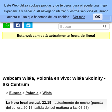
Este Web utiliza cookies propias y de terceros para ofrecerle una mejor
experiencia y servicio. Al navegar o utilizar nuestros servicios el usuario
acepta el uso que hacemos de las cookies.
Ver más
OK
Esta webcam está actualmente fuera de línea!
Webcam Wisła, Polonia en vivo: Wisła Skolnity -
Ski Centrum
>
Europa
>
Polonia
>
Wisła
La hora local actual: 22:19
- actualmente de noche (puesta
del sol era 20:15, salida del sol mañana a las 05:25)