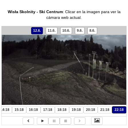
Wisła Skolnity - Ski Centrum
:
Clicar en la imagen para ver la
cámara web actual.
12.6.
11.6.
10.6.
9.6.
8.6.
14:18
15:18
16:18
17:18
18:18
19:18
20:18
21:18
22:18