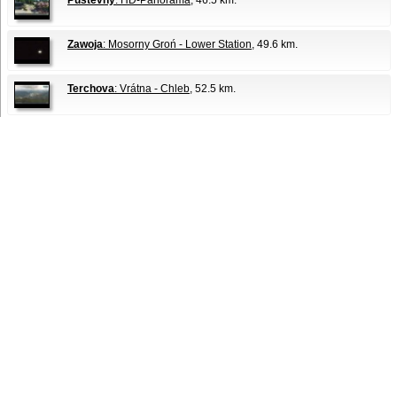
Pustevny
: HD-Panorama
, 46.5 km.
Zawoja
: Mosorny Groń - Lower Station
, 49.6 km.
Terchova
: Vrátna - Chleb
, 52.5 km.