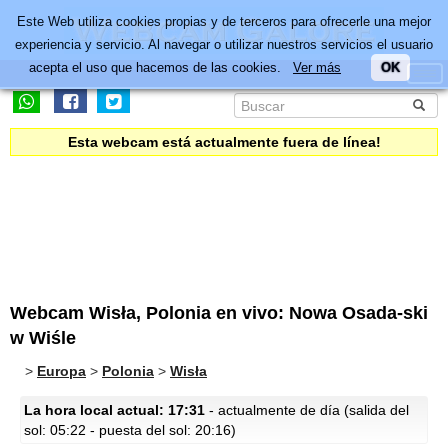
Este Web utiliza cookies propias y de terceros para ofrecerle una mejor
experiencia y servicio. Al navegar o utilizar nuestros servicios el usuario
acepta el uso que hacemos de las cookies.
Ver más
OK
Esta webcam está actualmente fuera de línea!
Webcam Wisła, Polonia en vivo: Nowa Osada-ski
w Wiśle
>
Europa
>
Polonia
>
Wisła
La hora local actual: 17:31
- actualmente de día (salida del
sol: 05:22 - puesta del sol: 20:16)