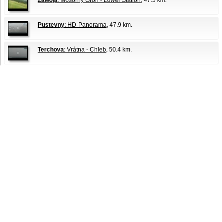
Zawoja
: Mosorny Groń - Lower Station
, 47.5 km.
Pustevny
: HD-Panorama
, 47.9 km.
Terchova
: Vrátna - Chleb
, 50.4 km.