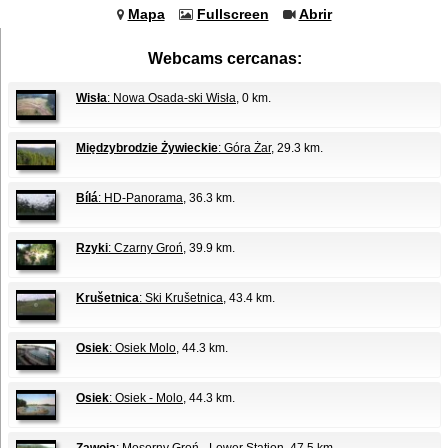
Mapa
Fullscreen
Abrir
Webcams cercanas:
Wisła
: Nowa Osada-ski Wisła
, 0 km.
Międzybrodzie Żywieckie
: Góra Żar
, 29.3 km.
Bílá
: HD-Panorama
, 36.3 km.
Rzyki
: Czarny Groń
, 39.9 km.
Krušetnica
: Ski Krušetnica
, 43.4 km.
Osiek
: Osiek Molo
, 44.3 km.
Osiek
: Osiek - Molo
, 44.3 km.