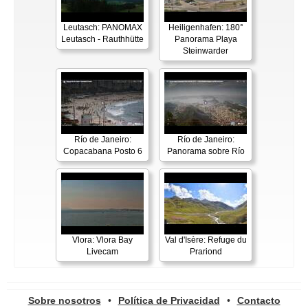
Leutasch: PANOMAX
Heiligenhafen: 180°
Leutasch - Rauthhütte
Panorama Playa
Steinwarder
Río de Janeiro:
Río de Janeiro:
Copacabana Posto 6
Panorama sobre Río
Vlora: Vlora Bay
Val d'Isère: Refuge du
Livecam
Prariond
Sobre nosotros
•
Política de Privacidad
•
Contacto