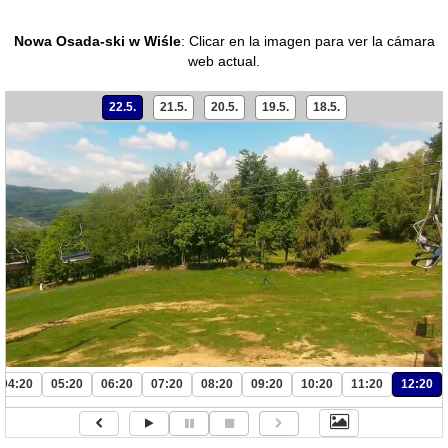
Nowa Osada-ski w Wiśle
:
Clicar en la imagen para ver la cámara
web actual.
22.5.
21.5.
20.5.
19.5.
18.5.
04:20
05:20
06:20
07:20
08:20
09:20
10:20
11:20
12:20