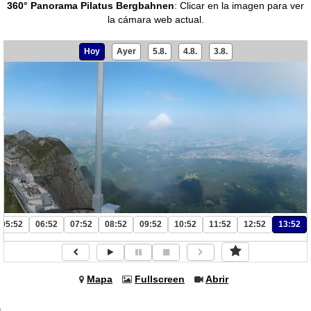
360° Panorama Pilatus Bergbahnen
:
Clicar en la imagen para ver
la cámara web actual.
Hoy
Ayer
5.8.
4.8.
3.8.
05:52
06:52
07:52
08:52
09:52
10:52
11:52
12:52
13:52
Mapa
Fullscreen
Abrir