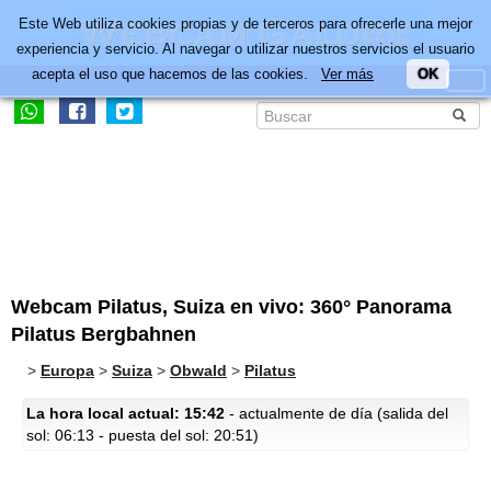
Este Web utiliza cookies propias y de terceros para ofrecerle una mejor
experiencia y servicio. Al navegar o utilizar nuestros servicios el usuario
acepta el uso que hacemos de las cookies.
Ver más
OK
Webcam Pilatus, Suiza en vivo: 360° Panorama
Pilatus Bergbahnen
>
Europa
>
Suiza
>
Obwald
>
Pilatus
La hora local actual: 15:42
- actualmente de día (salida del
sol: 06:13 - puesta del sol: 20:51)