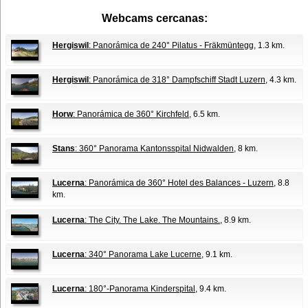
Webcams cercanas:
Hergiswil
: Panorámica de 240° Pilatus - Fräkmüntegg
, 1.3 km.
Hergiswil
: Panorámica de 318° Dampfschiff Stadt Luzern
, 4.3 km.
Horw
: Panorámica de 360° Kirchfeld
, 6.5 km.
Stans
: 360° Panorama Kantonsspital Nidwalden
, 8 km.
Lucerna
: Panorámica de 360° Hotel des Balances - Luzern
, 8.8
km.
Lucerna
: The City. The Lake. The Mountains.
, 8.9 km.
Lucerna
: 340° Panorama Lake Lucerne
, 9.1 km.
Lucerna
: 180°-Panorama Kinderspital
, 9.4 km.