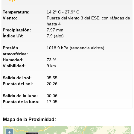
Temperatura:
14.2° C - 27.9° C
Viento:
Fuerza del viento 3 del ESE, con ráfagas de
hasta 4
Precipitación:
7.97 mm
Índice UV:
7.9 (alto)
Presión
1018.9 hPa (tendencia alcista)
atmosférica:
Humedad:
73 %
Visibilidad:
9 km
Salida del sol:
05:55
Puesta del sol:
20:26
Salida de la luna:
00:06
Puesta de la luna:
17:05
Mapa de la Proximidad:
+