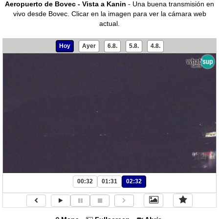
Aeropuerto de Bovec - Vista a Kanin
- Una buena transmisión en
vivo desde Bovec.
Clicar en la imagen para ver la cámara web
actual.
Hoy
Ayer
6.8.
5.8.
4.8.
00:32
01:31
02:32