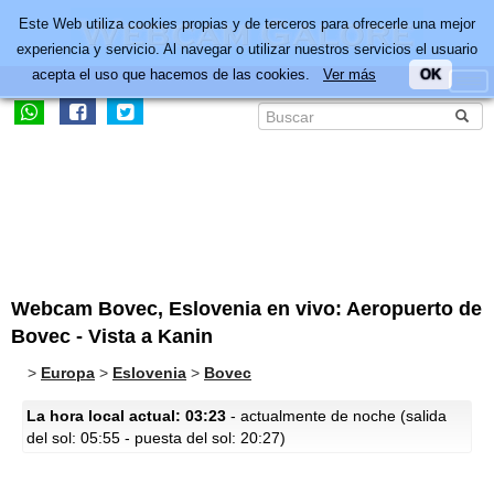
Este Web utiliza cookies propias y de terceros para ofrecerle una mejor
experiencia y servicio. Al navegar o utilizar nuestros servicios el usuario
acepta el uso que hacemos de las cookies.
Ver más
OK
Webcam Bovec, Eslovenia en vivo: Aeropuerto de
Bovec - Vista a Kanin
>
Europa
>
Eslovenia
>
Bovec
La hora local actual: 03:23
- actualmente de noche (salida
del sol: 05:55 - puesta del sol: 20:27)