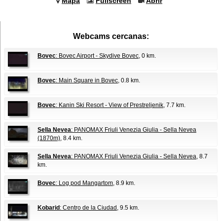
Mapa
Fullscreen
Abrir
Webcams cercanas:
Bovec
: Bovec Airport - Skydive Bovec
, 0 km.
Bovec
: Main Square in Bovec
, 0.8 km.
Bovec
: Kanin Ski Resort - View of Prestreljenik
, 7.7 km.
Sella Nevea
: PANOMAX Friuli Venezia Giulia - Sella Nevea
(1870m)
, 8.4 km.
Sella Nevea
: PANOMAX Friuli Venezia Giulia - Sella Nevea
, 8.7
km.
Bovec
: Log pod Mangartom
, 8.9 km.
Kobarid
: Centro de la Ciudad
, 9.5 km.