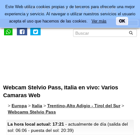
Este Web utiliza cookies propias y de terceros para ofrecerle una mejor
experiencia y servicio. Al navegar o utilizar nuestros servicios el usuario
acepta el uso que hacemos de las cookies.
Ver más
OK
Webcam Stelvio Pass, Italia en vivo: Varios
Camaras Web
>
Europa
>
Italia
>
Trentino-Alto Adigio - Tirol del Sur
>
Webcams Stelvio Pass
La hora local actual: 17:21
- actualmente de día (salida del
sol: 06:06 - puesta del sol: 20:39)