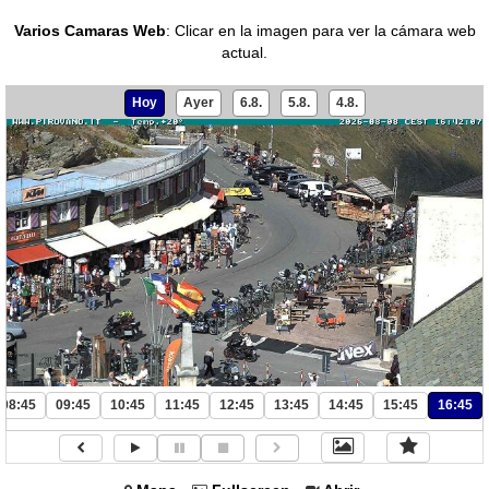
Varios Camaras Web
:
Clicar en la imagen para ver la cámara web
actual.
Hoy
Ayer
6.8.
5.8.
4.8.
08:45
09:45
10:45
11:45
12:45
13:45
14:45
15:45
16:45