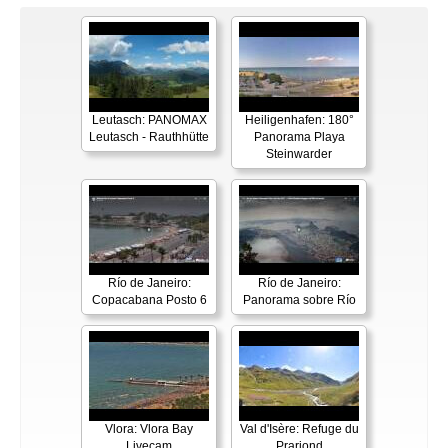
Leutasch: PANOMAX
Heiligenhafen: 180°
Leutasch - Rauthhütte
Panorama Playa
Steinwarder
Río de Janeiro:
Río de Janeiro:
Copacabana Posto 6
Panorama sobre Río
Vlora: Vlora Bay
Val d'Isère: Refuge du
Livecam
Prariond