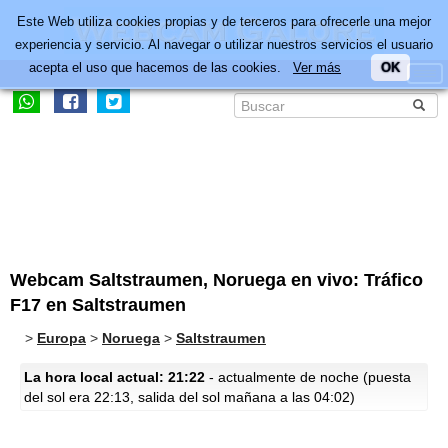
Este Web utiliza cookies propias y de terceros para ofrecerle una mejor
experiencia y servicio. Al navegar o utilizar nuestros servicios el usuario
acepta el uso que hacemos de las cookies.
Ver más
OK
Webcam Saltstraumen, Noruega en vivo: Tráfico
F17 en Saltstraumen
>
Europa
>
Noruega
>
Saltstraumen
La hora local actual: 21:22
- actualmente de noche (puesta
del sol era 22:13, salida del sol mañana a las 04:02)