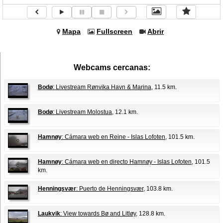
Mapa
Fullscreen
Abrir
Webcams cercanas:
Bodø
: Livestream Rønvika Havn & Marina
, 11.5 km.
Bodø
: Livestream Molostua
, 12.1 km.
Hamnøy
: Cámara web en Reine - Islas Lofoten
, 101.5 km.
Hamnøy
: Cámara web en directo Hamnøy - Islas Lofoten
, 101.5
km.
Henningsvær
: Puerto de Henningsvær
, 103.8 km.
Laukvik
: View towards Bø and Litløy
, 128.8 km.