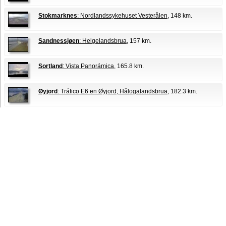
Stokmarknes
: Nordlandssykehuset Vesterålen
, 148 km.
Sandnessjøen
: Helgelandsbrua
, 157 km.
Sortland
: Vista Panorámica
, 165.8 km.
Øyjord
: Tráfico E6 en Øyjord, Hålogalandsbrua
, 182.3 km.