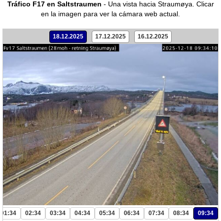
Tráfico F17 en Saltstraumen
- Una vista hacia Straumøya.
Clicar
en la imagen para ver la cámara web actual.
18.12.2025
17.12.2025
16.12.2025
01:34
02:34
03:34
04:34
05:34
06:34
07:34
08:34
09:34